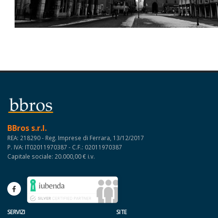
BBros s.r.l.
REA: 218290 - Reg. Imprese di Ferrara, 13/12/2017
P. IVA: IT02011970387 - C.F.: 02011970387
Capitale sociale: 20.000,00 € i.v.
SERVIZI
SITE