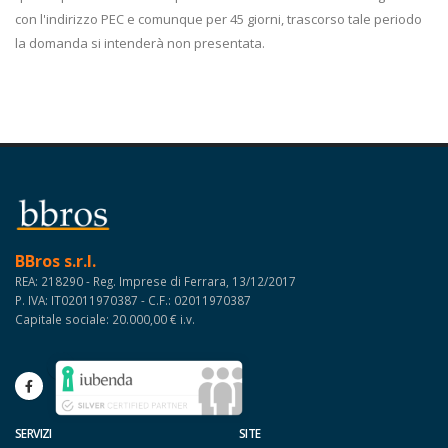
con l'indirizzo PEC e comunque per 45 giorni, trascorso tale periodo
la domanda si intenderà non presentata.
BBros s.r.l.
REA: 218290 - Reg. Imprese di Ferrara, 13/12/2017
P. IVA: IT02011970387 - C.F.: 02011970387
Capitale sociale: 20.000,00 € i.v.
SERVIZI
SITE