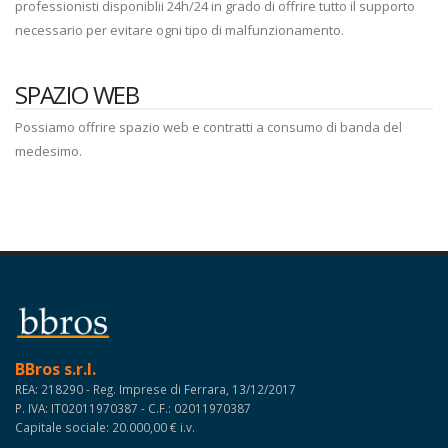
professionisti disponiblii 24h/24 in grado di offrire tutto il supporto
necessario per evitare ogni tipo di malfunzionamento.
SPAZIO WEB
Possiamo offrire spazio web e contratti a consumo di banda del
medesimo.
BBros s.r.l.
REA: 218290 - Reg. Imprese di Ferrara, 13/12/2017
P. IVA: IT02011970387 - C.F.: 02011970387
Capitale sociale: 20.000,00 € i.v.