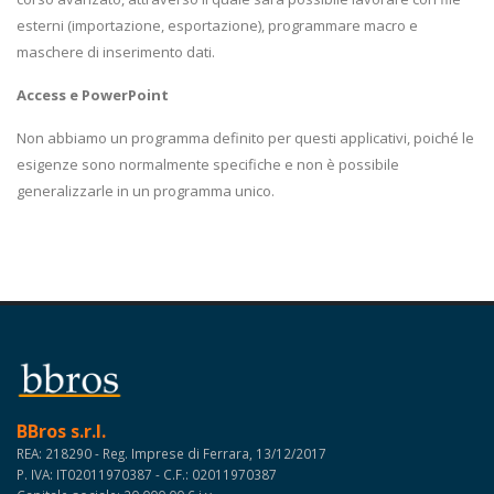
esterni (importazione, esportazione), programmare macro e
maschere di inserimento dati.
Access e PowerPoint
Non abbiamo un programma definito per questi applicativi, poiché le
esigenze sono normalmente specifiche e non è possibile
generalizzarle in un programma unico.
BBros s.r.l.
REA: 218290 - Reg. Imprese di Ferrara, 13/12/2017
P. IVA: IT02011970387 - C.F.: 02011970387